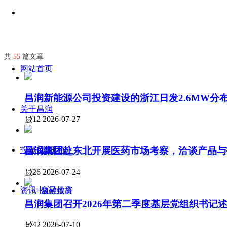
共
55
篇文章
网站首页
昌润新能源公司投资建设的浙江日发2.6MW分
关于昌润
넶
12
2026-07-27
投资企业
集团简介
昌润集团赴东北开展医药市场考察，洽谈产品与
넶
26
2026-07-24
资讯中心
领导致辞
金融投资
昌润集团召开2026年第二季度基层党组织书记
넶
42
2026-07-10