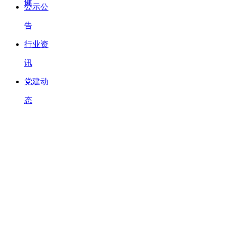
健
公示公
告
行业资
讯
党建动
态