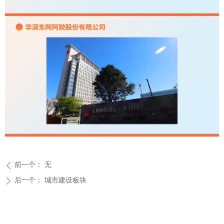
前一个：
无
ꄴ
后一个：
城市建设板块
ꄲ