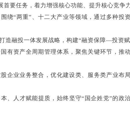
量发展首要任务，着力增强核心功能、提升核心竞争
，围绕“两重”、十二大产业等领域，通过多种投
打造融投一体发展战略，构建“融资保障—投资赋
全国有资产全周期管理体系，聚焦关键环节，推
控股企业业务整合，优化建设类、服务类产业布
固本、人才赋能提质，始终坚守“国企姓党”的政