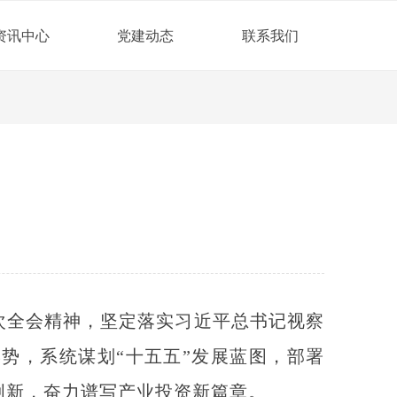
资讯中心
党建动态
联系我们
历次全会精神，坚定落实习近平总书记视察
形势，系统谋划“十五五”发展蓝图，部署
创新，奋力谱写产业投资新篇章。