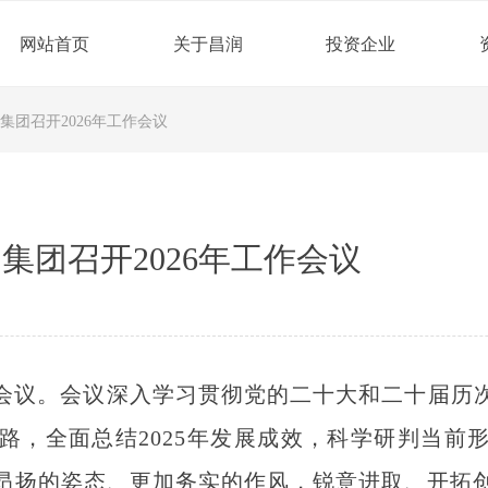
网站首页
关于昌润
投资企业
集团召开2026年工作会议
集团召开2026年工作会议
工作会议。会议深入学习贯彻党的二十大和二十届
作思路，全面总结2025年发展成效，科学研判当前
加昂扬的姿态、更加务实的作风，锐意进取、开拓