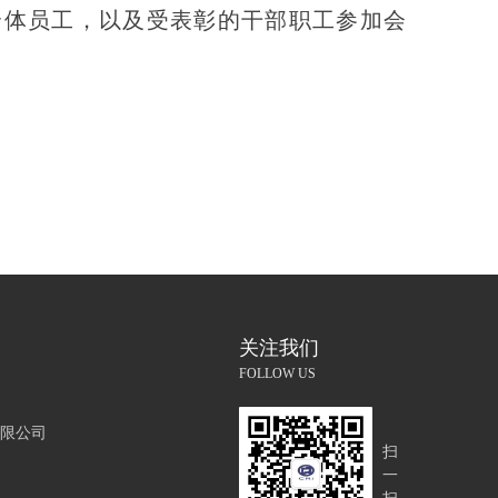
全体员工，以及受表彰的干部职工参加会
关注我们
FOLLOW US
限公司
扫
一
扫