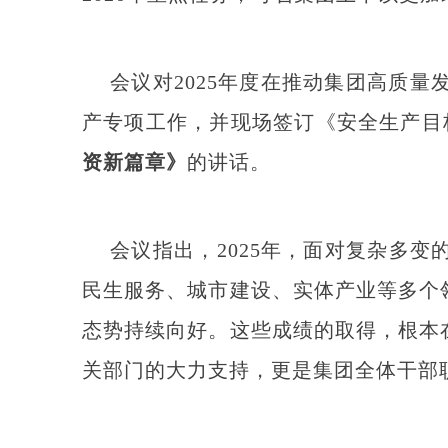
会议对2025年度在推动集团高质量
产专项工作，并现场签订《安全生产目
资新篇章》
的讲话。
会议指出，2025年，面对复杂多
民生服务、城市建设、实体产业等多个
态势持续向好。这些成绩的取得，根本
关部门的大力支持，更是集团全体干部