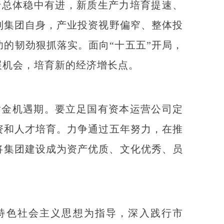
行总体稳中有进，新质生产力培育提速、
到集团自身，产业投资视野偏窄、整体投
的韧劲狠抓落实。面向“十五五”开局，
展机会，培育新的经济增长点。
黄金机遇期。要立足国有资本运营公司定
资和人才培育。力争通过五年努力，在推
将集团建设成为资产优质、文化优秀、员
国特色社会主义思想为指导，深入践行市