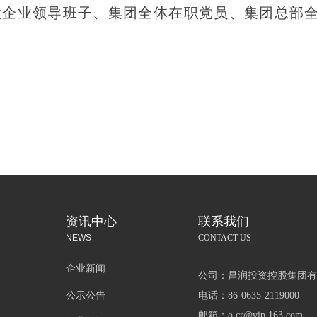
股企业领导班子、集团全体在职党员、集团总部
资讯中心
联系我们
NEWS
CONTACT US
企业新闻
公司：
昌润投资控股集团有
公示公告
电话：
86-0635-2119000
邮箱：
o.cr@vip.163.com