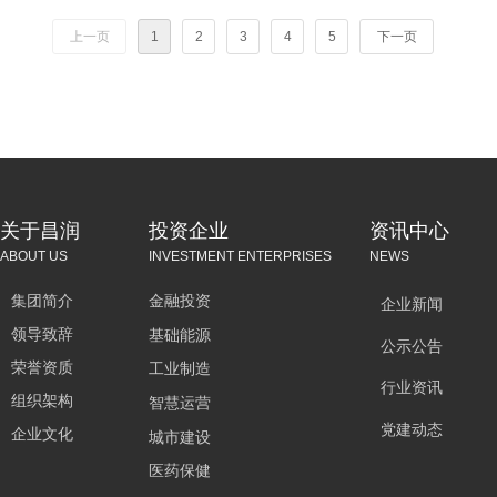
上一页
1
2
3
4
5
下一页
关于昌润
投资企业
资讯中心
ABOUT US
INVESTMENT ENTERPRISES
NEWS
集团简介
金融投资
企业新闻
领导致辞
基础能源
公示公告
荣誉资质
工业制造
行业资讯
组织架构
智慧运营
党建动态
企业文化
城市建设
医药保健