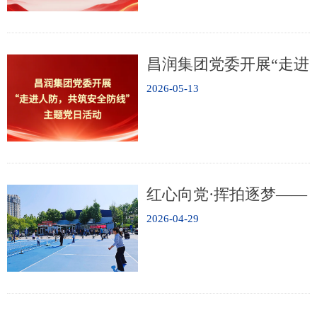
昌润集团党委开展“走进
人防，共筑安全防线”主
2026-05-13
题党日活动
红心向党·挥拍逐梦——
昌润集团职工亲子匹克
2026-04-29
球体验赛成功举办