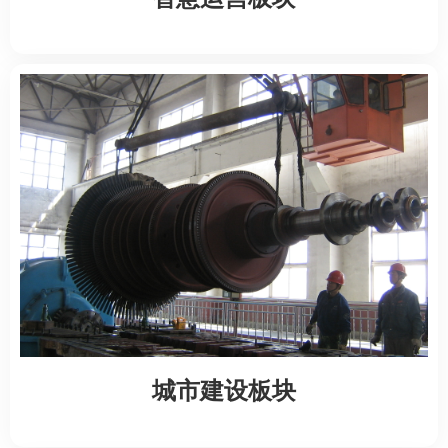
城市建设板块