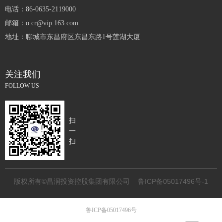
电话：
86-0635-2119000
邮箱：
o.cr@vip.163.com
地址：
聊城市东昌府区东昌东路1号莲湖大厦
关注我们
FOLLOW US
扫
一
扫
版权所有©昌润投资控股集团有限公司
鲁ICP备05017496号-1
鲁ICP备05017496号