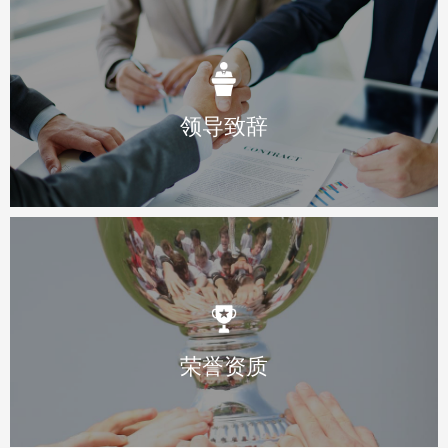
领导致辞
荣誉资质