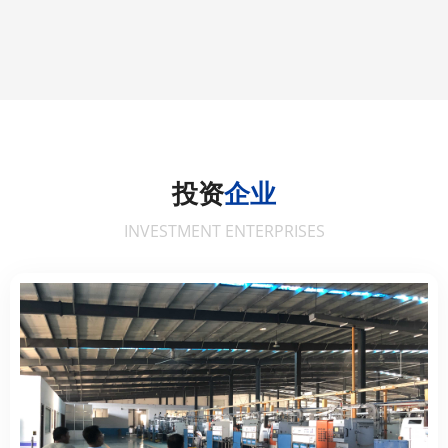
投资
企业
INVESTMENT ENTERPRISES