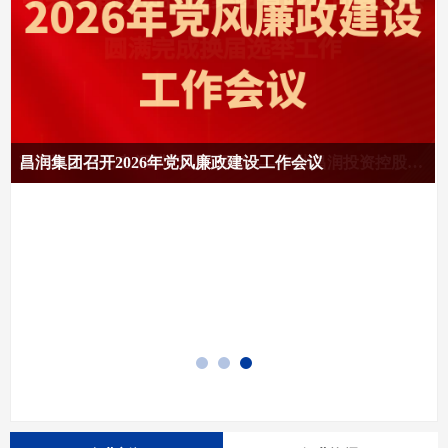
昌润集团召开2026年党风廉政建设工作会议