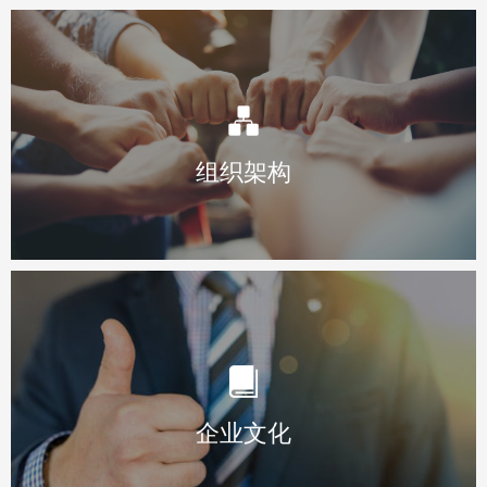
组织架构
企业文化